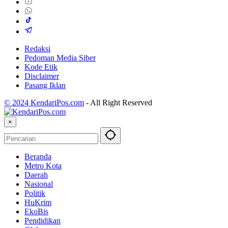
Redaksi
Pedoman Media Siber
Kode Etik
Disclaimer
Pasang Iklan
© 2024 KendariPos.com
-
All Right Reserved
×
Beranda
Metro Kota
Daerah
Nasional
Politik
HuKrim
EkoBis
Pendidikan