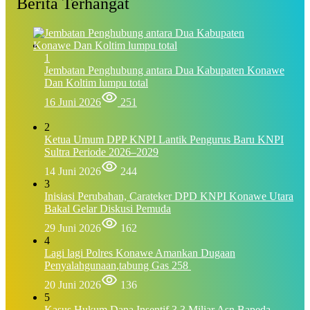
Berita Terhangat
1
Jembatan Penghubung antara Dua Kabupaten Konawe
Dan Koltim lumpu total
16 Juni 2026
251
2
Ketua Umum DPP KNPI Lantik Pengurus Baru KNPI
Sultra Periode 2026–2029
14 Juni 2026
244
3
Inisiasi Perubahan, Carateker DPD KNPI Konawe Utara
Bakal Gelar Diskusi Pemuda
29 Juni 2026
162
4
Lagi lagi Polres Konawe Amankan Dugaan
Penyalahgunaan,tabung Gas 258
20 Juni 2026
136
5
Kasus Hukum Dana Insentif 3,3 Miliar Asn Bapeda