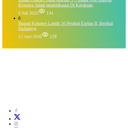
Konawe Jalani pemeriksaan Di Kajaksan,
9 Juli 2026
134
6
Bupati Konawe Lantik 16 Pejabat Eselon II, Berikut
Daftarnya
12 Juni 2026
128