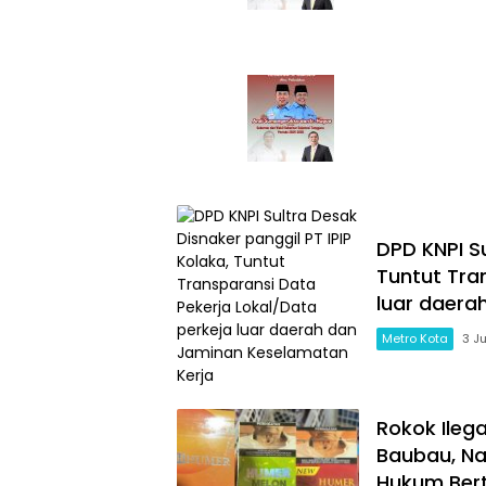
DPD KNPI Su
Tuntut Tra
luar daera
Metro Kota
3 J
Rokok Ileg
Baubau, Na
Hukum Ber