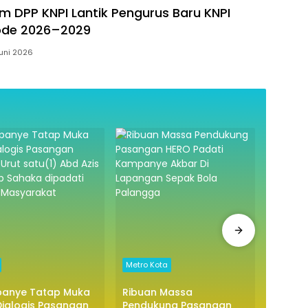
 DPP KNPI Lantik Pengurus Baru KNPI
iode 2026–2029
Juni 2026
Metro Kota
Politik
anye Tatap Muka
Ribuan Massa
Hugua:
ialogis Pasangan
Pendukung Pasangan
Sultra