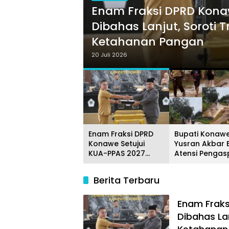
Enam Fraksi DPRD Kona
Dibahas Lanjut, Soroti
Ketahanan Pangan
20 Juli 2026
Enam Fraksi DPRD
Bupati Konaw
Konawe Setujui
Yusran Akbar B
KUA-PPAS 2027
Atensi Pengas
Dibahas Lanjut,
Jalan Desa
Soroti Transparansi
Wowasolo
Berita Terbaru
Anggaran hingga
Ketahanan Pangan
Enam Fraks
Dibahas La