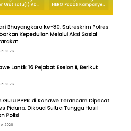
 Urut satu(1) Abd
HERO Padati Kampanye
Sejak 
– Yosep Sahaka
Akbar Di Lapangan
ati Ribuan
Sepak Bola Palangga
arakat
ri Bhayangkara ke-80, Satreskrim Polres
arkan Kepedulian Melalui Aksi Sosial
yarakat
Juni 2026
we Lantik 16 Pejabat Eselon II, Berikut
Juni 2026
 Guru PPPK di Konawe Terancam Dipecat
es Pidana, Dikbud Sultra Tunggu Hasil
n Polisi
Mei 2026