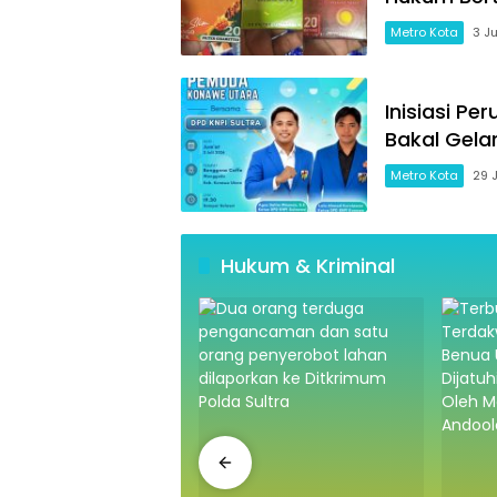
Metro Kota
3 J
Inisiasi P
Bakal Gela
Metro Kota
29 
Hukum & Kriminal