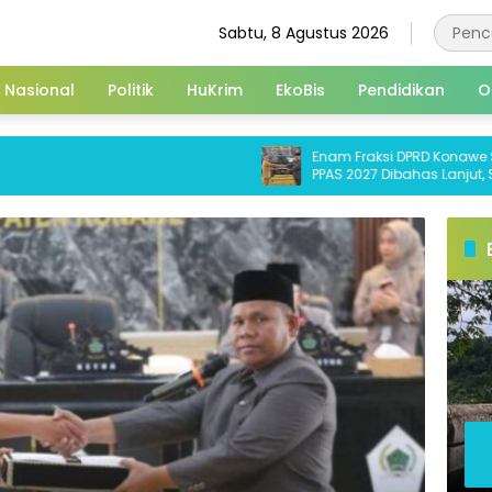
Sabtu, 8 Agustus 2026
Nasional
Politik
HuKrim
EkoBis
Pendidikan
O
Enam Fraksi DPRD Konawe Setujui KUA-
PPAS 2027 Dibahas Lanjut, Soroti
Transparansi Anggaran hingga
Ketahanan Pangan