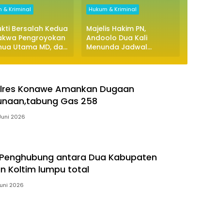
 & Kriminal
Hukum & Kriminal
Daerah
kti Bersalah Kedua
Majelis Hakim PN,
PENET
akwa Pengroyokan
Andoolo Dua Kali
KORUPS
a Utama MD, dan
Menunda Jadwal
KEJAKS
ijatuhi Hukuman
Pembacaan Putusan
KONAWE
a Oleh Majelis
Kepada Kedua
TIDAK
m PN Andoolo
Terdakwa, Ketua PJI
UTAMA
Sultra, AP, Tegaskan
Polres Konawe Amankan Dugaan
Demi Kepastian Hukum
unaan,tabung Gas 258
Majelis Segera
Membacakan Vonis
Juni 2026
Penghubung antara Dua Kabupaten
 Koltim lumpu total
Juni 2026