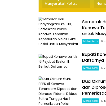
panye dialogis
Masyarakat Kota
Nomor
ara,
Kendari
Azis 
dipad
Masy
Semarak Ha
Konawe Teb
untuk Mas
Metro Kota
12 
Bupati Kona
Daftarnya
Metro Kota
12 
Dua Oknum
dan Dipros
Pemeriksaa
Metro Kota
19 