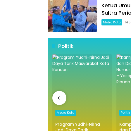
Ketua Umum
Sultra Per
Metro Kota
14 
Politik
o Kota
Metro Kota
Politik
uan Warga Mowewe
Program Yudhi-Nirna
Kamp
but Lanjutan
Jadi Daya Tarik
dan D