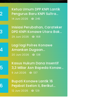
total
Kota
Ketua Umum DPP KNPI Lantik
ati Konawe Yusran Akbar Beri Atensi P
2
Pengurus Baru KNPI Sultra
an Desa Wowasolo
Periode 2026–2029
14 Juni 2026
245
2026
Inisiasi Perubahan, Carateker
3
DPD KNPI Konawe Utara Bakal
Gelar Diskusi Pemuda
29 Juni 2026
168
Lagi lagi Polres Konawe
4
Amankan Dugaan
Penyalahgunaan,tabung Gas
20 Juni 2026
138
258
Kasus Hukum Dana Insentif
5
3,3 Miliar Asn Bapeda Konawe
Jalani pemeriksaan Di
9 Juli 2026
137
Kajaksan,
Bupati Konawe Lantik 16
6
Pejabat Eselon II, Berikut
Daftarnya
12 Juni 2026
129