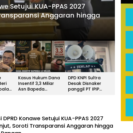
we Setujui KUA-PPAS 2027
Metro 
 Transparansi Anggaran hingga
Bup
Jal
16 Juli 
e
Kasus Hukum Dana
DPD KNPI Sultra
eri
Insentif 3,3 Miliar
Desak Disnaker
palan
Asn Bapeda
panggil PT IPIP
Konawe Jalani
Kolaka, Tuntut
pemeriksaan Di
Transparansi Data
Kajaksan,
Pekerja Lokal/Data
perkeja luar daerah
dan Jaminan
i DPRD Konawe Setujui KUA-PPAS 2027
Keselamatan Kerja
njut, Soroti Transparansi Anggaran hingga