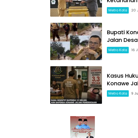
Ketahanan
Metro Kota
20 
Bupati Kon
Jalan Des
Metro Kota
16 
Kasus Huku
Konawe Jal
Metro Kota
9 J
KendariPos.com