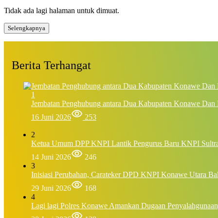
Tidak ada lagi halaman untuk dimuat.
Selengkapnya
Berita Terhangat
1
Jembatan Penghubung antara Dua Kabupaten Konawe Dan K
16 Juni 2026
253
2
Ketua Umum DPP KNPI Lantik Pengurus Baru KNPI Sultra
14 Juni 2026
246
3
Inisiasi Perubahan, Carateker DPD KNPI Konawe Utara Ba
29 Juni 2026
168
4
Lagi lagi Polres Konawe Amankan Dugaan Penyalahgunaan