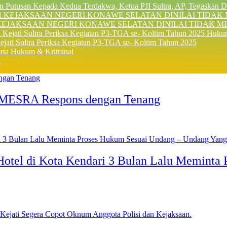
 Putusan Kepada Kedua Terdakwa, Ketua PJI Sultra, AP, Tegaskan 
KEJAKSAAN NEGERI KONAWE SELATAN DINILAI TIDAK
Hukum
i Sultra Periksa Kegiatan P3-TGA se- Koltim Tahun 2025
Hukum & Kriminal
a
 MESRA Respons dengan Tenang
Hotel di Kota Kendari 3 Bulan Lalu Memint