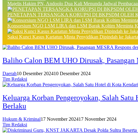
Majelis Hakim PN, Andoolo Dua Kali Menunda Jadwal Pembacaan
PENETAPAN TERSANGKA KORUPSI DI BKPSDM OLEH 
Konsorsium NGO LSM LIRA dan LSM Barak Koltim Meminta Kejat
Saksi Kunci Kasus Kariatun Minta Penyidikan Dipindah ke Jakart
Baliho Calon BEM UHO Dirusak, Pasangan
Daerah
10 Desember 2024
10 Desember 2024
Tim Redaksi
Keluarga Korban Pengeroyokan, Salah Satu 
Berlaku
Hukum & Kriminal
17 November 2024
17 November 2024
Tim Redaksi