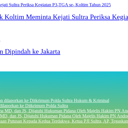
oltim Meminta Kejati Sultra Periksa Kegia
n Dipindah ke Jakarta
Hukum & Kriminal
dilaporkan ke Ditkrimum Polda Sultra
 MD, dan JS, Dijatuhi Hukuman Pidana Oleh Majelis Hakim PN Ando