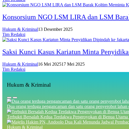
Konsorsium NGO LSM LIRA dan LSM Barak K
Hukum & Kriminal
13 Desember 2025
Tim Redaksi
Saksi Kunci Kasus Kariatun Minta Penyidika
Hukum & Kriminal
16 Mei 2025
17 Mei 2025
Tim Redaksi
Hukum & Kriminal
Dua orang terduga pengancaman dan satu orang penyerobot lahan 
Terbukti Bersalah Kedua Terdakwa Pengroyokan di Benua Utama
Hukum & Kriminal