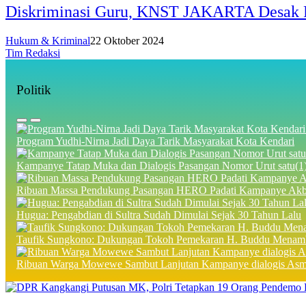
Diskriminasi Guru, KNST JAKARTA Desak Pol
Hukum & Kriminal
22 Oktober 2024
Tim Redaksi
Politik
Program Yudhi-Nirna Jadi Daya Tarik Masyarakat Kota Kendari
Kampanye Tatap Muka dan Dialogis Pasangan Nomor Urut satu(1)
Ribuan Massa Pendukung Pasangan HERO Padati Kampanye Akba
Hugua: Pengabdian di Sultra Sudah Dimulai Sejak 30 Tahun Lalu
Taufik Sungkono: Dukungan Tokoh Pemekaran H. Buddu Menamb
Ribuan Warga Mowewe Sambut Lanjutan Kampanye dialogis Asm