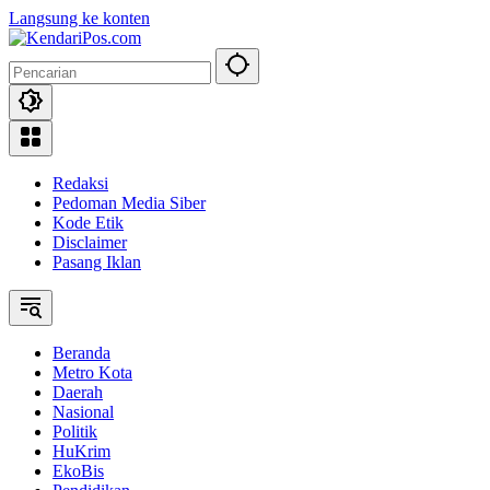
Langsung ke konten
Redaksi
Pedoman Media Siber
Kode Etik
Disclaimer
Pasang Iklan
Beranda
Metro Kota
Daerah
Nasional
Politik
HuKrim
EkoBis