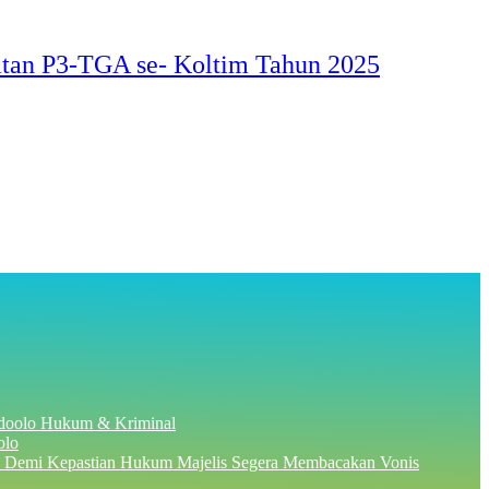
tan P3-TGA se- Koltim Tahun 2025
Hukum & Kriminal
olo