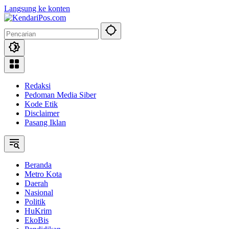
Langsung ke konten
Redaksi
Pedoman Media Siber
Kode Etik
Disclaimer
Pasang Iklan
Beranda
Metro Kota
Daerah
Nasional
Politik
HuKrim
EkoBis