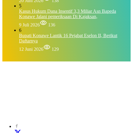
20 Juni 2026
138
5
Kasus Hukum Dana Insentif 3,3 Miliar Asn Bapeda
Konawe Jalani pemeriksaan Di Kajaksan,
9 Juli 2026
136
6
Bupati Konawe Lantik 16 Pejabat Eselon II, Berikut
Daftarnya
12 Juni 2026
129