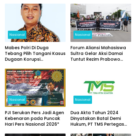
Nasional
Nasional
Mabes Polri Di Duga
Forum Aliansi Mahasiswa
Tebang Pilih Tangani Kasus
Sultra Gelar Aksi Damai
Dugaan Korupsi
Tuntut Rezim Prabowo
Pertambangan
Keluar Dari Board Of
Peace” BoP
Nasional
Nasional
PJI Serukan Pers Jadi Agen
Dua Akta Tahun 2024
Kebenaran pada Puncak
Dinyatakan Batal Demi
Hari Pers Nasional 2026*
Hukum, PT TMS Pertegas
Legalitas