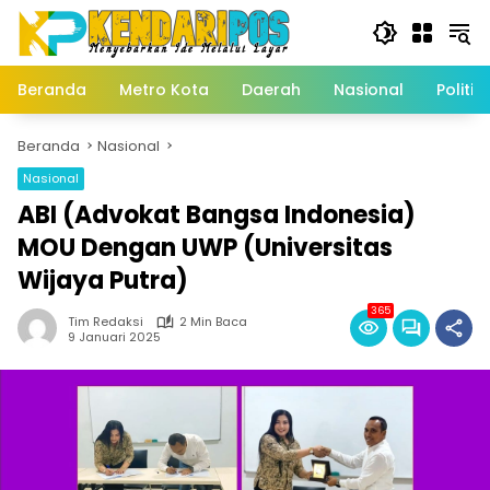
Langsung
ke
konten
Beranda
Metro Kota
Daerah
Nasional
Politik
Beranda
Nasional
Nasional
ABI (Advokat Bangsa Indonesia)
MOU Dengan UWP (Universitas
Wijaya Putra)
365
Tim Redaksi
2 Min Baca
9 Januari 2025