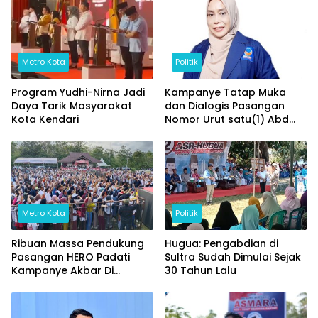
Metro Kota
Politik
Program Yudhi-Nirna Jadi
Kampanye Tatap Muka
Daya Tarik Masyarakat
dan Dialogis Pasangan
Kota Kendari
Nomor Urut satu(1) Abd
Azis – Yosep Sahaka
dipadati Ribuan
Masyarakat
Metro Kota
Politik
Ribuan Massa Pendukung
Hugua: Pengabdian di
Pasangan HERO Padati
Sultra Sudah Dimulai Sejak
Kampanye Akbar Di
30 Tahun Lalu
Lapangan Sepak Bola
Palangga