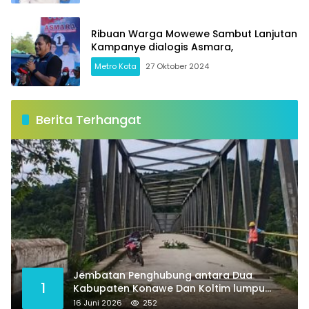
Ribuan Warga Mowewe Sambut Lanjutan
Kampanye dialogis Asmara,
Metro Kota
27 Oktober 2024
Berita Terhangat
Jembatan Penghubung antara Dua
1
Kabupaten Konawe Dan Koltim lumpu
total
16 Juni 2026
252