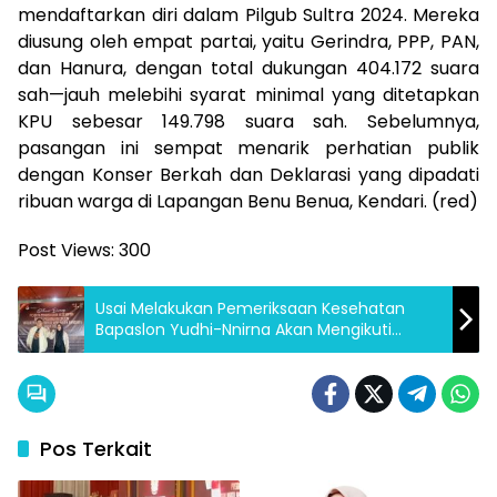
mendaftarkan diri dalam Pilgub Sultra 2024. Mereka
diusung oleh empat partai, yaitu Gerindra, PPP, PAN,
dan Hanura, dengan total dukungan 404.172 suara
sah—jauh melebihi syarat minimal yang ditetapkan
KPU sebesar 149.798 suara sah. Sebelumnya,
pasangan ini sempat menarik perhatian publik
dengan Konser Berkah dan Deklarasi yang dipadati
ribuan warga di Lapangan Benu Benua, Kendari. (red)
Post Views:
300
Usai Melakukan Pemeriksaan Kesehatan
Bapaslon Yudhi-Nnirna Akan Mengikuti
Semua Tahapan Pilwali Kota Kendari 2024
Pos Terkait