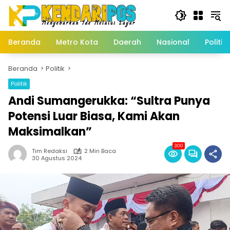
Langsung
ke
konten
Beranda
Metro Kota
Daerah
Nasional
Politik
Beranda
Politik
Politik
Andi Sumangerukka: “Sultra Punya
Potensi Luar Biasa, Kami Akan
Maksimalkan”
300
Tim Redaksi
2 Min Baca
30 Agustus 2024