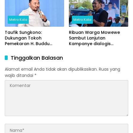
Metro Kota
Metro Kota
Taufik Sungkono:
Ribuan Warga Mowewe
Dukungan Tokoh
Sambut Lanjutan
Pemekaran H. Buddu
Kampanye dialogis
Menambah Spirit
Asmara,
Perjuangan Untuk
Tinggalkan Balasan
Pasangan ASMARA Dalam
Pilkada Kolaka Timur 2024
Alamat email Anda tidak akan dipublikasikan.
Ruas yang
wajib ditandai
*