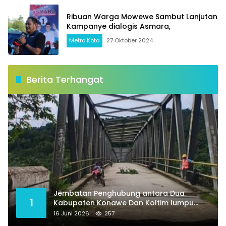
Ribuan Warga Mowewe Sambut Lanjutan
Kampanye dialogis Asmara,
Metro Kota
27 Oktober 2024
Berita Terhangat
Jembatan Penghubung antara Dua
1
Kabupaten Konawe Dan Koltim lumpu
total
16 Juni 2026
257