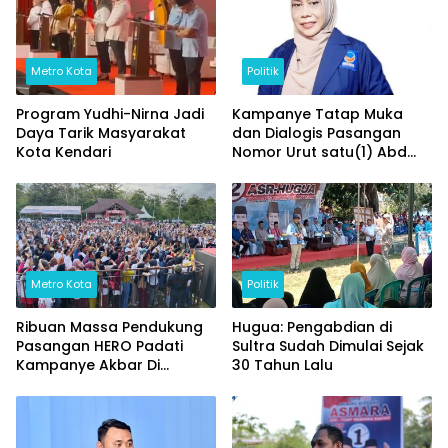
Metro Kota
Politik
Program Yudhi-Nirna Jadi
Kampanye Tatap Muka
Daya Tarik Masyarakat
dan Dialogis Pasangan
Kota Kendari
Nomor Urut satu(1) Abd
Azis – Yosep Sahaka
dipadati Ribuan
Masyarakat
Metro Kota
Politik
Ribuan Massa Pendukung
Hugua: Pengabdian di
Pasangan HERO Padati
Sultra Sudah Dimulai Sejak
Kampanye Akbar Di
30 Tahun Lalu
Lapangan Sepak Bola
Palangga