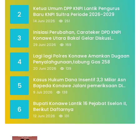
Ketua Umum DPP KNPI Lantik Pengurus
2
Baru KNPI Sultra Periode 2026–2029
14 Juni 2026
251
Inisiasi Perubahan, Carateker DPD KNPI
3
Konawe Utara Bakal Gelar Diskusi
Pemuda
29 Juni 2026
169
Lagi lagi Polres Konawe Amankan Dugaan
4
Penyalahgunaan,tabung Gas 258
20 Juni 2026
139
Kasus Hukum Dana Insentif 3,3 Miliar Asn
5
Bapeda Konawe Jalani pemeriksaan Di
Kajaksan,
9 Juli 2026
138
Bupati Konawe Lantik 16 Pejabat Eselon II,
6
Berikut Daftarnya
12 Juni 2026
131