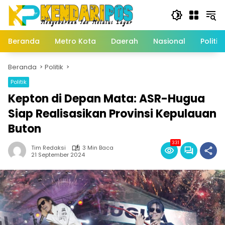
Langsung
ke
konten
Beranda
Metro Kota
Daerah
Nasional
Politik
Beranda
Politik
Politik
Kepton di Depan Mata: ASR-Hugua
Siap Realisasikan Provinsi Kepulauan
Buton
331
Tim Redaksi
3 Min Baca
21 September 2024