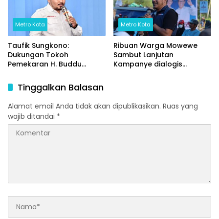
Metro Kota
Metro Kota
Taufik Sungkono:
Ribuan Warga Mowewe
Dukungan Tokoh
Sambut Lanjutan
Pemekaran H. Buddu
Kampanye dialogis
Menambah Spirit
Asmara,
Perjuangan Untuk
Tinggalkan Balasan
Pasangan ASMARA Dalam
Pilkada Kolaka Timur 2024
Alamat email Anda tidak akan dipublikasikan.
Ruas yang
wajib ditandai
*