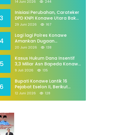
Periode 2026–2029
14 Juni 2026
244
Inisiasi Perubahan, Carateker
3
DPD KNPI Konawe Utara Bakal
Gelar Diskusi Pemuda
29 Juni 2026
167
Lagi lagi Polres Konawe
4
Amankan Dugaan
Penyalahgunaan,tabung Gas
20 Juni 2026
138
258
Kasus Hukum Dana Insentif
5
3,3 Miliar Asn Bapeda Konawe
Jalani pemeriksaan Di
9 Juli 2026
135
Kajaksan,
Bupati Konawe Lantik 16
6
Pejabat Eselon II, Berikut
Daftarnya
12 Juni 2026
128