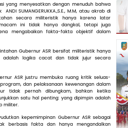
narasi yang menyesatkan dengan menuduh bahwa
 ANDI SUMANGERUKKA.,S.E., M.M, atau akrab di
ahan secara militeristik hanya karena latar
emacam ini tidak hanya dangkal, tetapi juga
ena mengabaikan fakta-fakta objektif dalam
tahan Gubernur ASR bersifat militeristik hanya
a adalah logika cacat dan tidak jujur secara
rnur ASR justru membuka ruang kritik seluas-
an, program, dan pelaksanaan kewenangan dalam
nur tidak pernah dibungkam, bahkan ketika
unjukkan satu hal penting: yang dipimpin adalah
 militer.
nyudutkan kepemimpinan Gubernur ASR sebagai
tidak berbasis fakta dan hanya mengandalkan