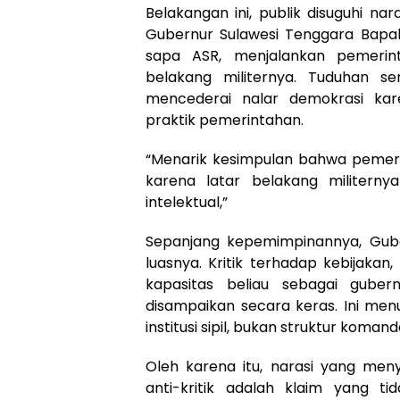
Belakangan ini, publik disuguhi 
Gubernur Sulawesi Tenggara Bapak
sapa ASR, menjalankan pemerint
belakang militernya. Tuduhan s
mencederai nalar demokrasi kar
praktik pemerintahan.
“Menarik kesimpulan bahwa pemerin
karena latar belakang militerny
intelektual,”
Sepanjang kepemimpinannya, Gube
luasnya. Kritik terhadap kebijak
kapasitas beliau sebagai guber
disampaikan secara keras. Ini men
institusi sipil, bukan struktur komando
Oleh karena itu, narasi yang me
anti-kritik adalah klaim yang 