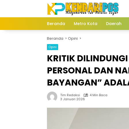
Langsung
ke
konten
Beranda
Metro Kota
Daerah
Beranda
Opini
Opini
KRITIK DILINDUNG
PERSONAL DAN NA
BAYANGAN” ADALA
Tim Redaksi
4 Min Baca
3 Januari 2026