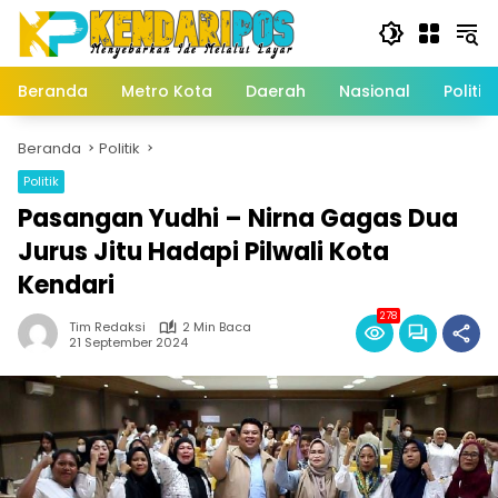
Langsung
ke
konten
Beranda
Metro Kota
Daerah
Nasional
Politik
Beranda
Politik
Politik
Pasangan Yudhi – Nirna Gagas Dua
Jurus Jitu Hadapi Pilwali Kota
Kendari
278
Tim Redaksi
2 Min Baca
21 September 2024