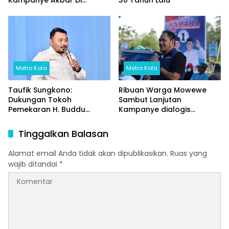
Kampanye Akbar Di
30 Tahun Lalu
Lapangan Sepak Bola
Palangga
Metro Kota
Metro Kota
Taufik Sungkono:
Ribuan Warga Mowewe
Dukungan Tokoh
Sambut Lanjutan
Pemekaran H. Buddu
Kampanye dialogis
Menambah Spirit
Asmara,
Perjuangan Untuk
Tinggalkan Balasan
Pasangan ASMARA Dalam
Pilkada Kolaka Timur 2024
Alamat email Anda tidak akan dipublikasikan.
Ruas yang
wajib ditandai
*