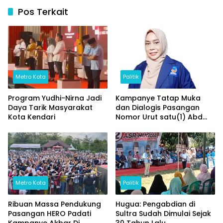
Pos Terkait
Metro Kota
Politik
Program Yudhi-Nirna Jadi
Kampanye Tatap Muka
Daya Tarik Masyarakat
dan Dialogis Pasangan
Kota Kendari
Nomor Urut satu(1) Abd
Azis – Yosep Sahaka
dipadati Ribuan
Masyarakat
Metro Kota
Politik
Ribuan Massa Pendukung
Hugua: Pengabdian di
Pasangan HERO Padati
Sultra Sudah Dimulai Sejak