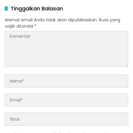
Mencuat, Aparat ‘ penegak
Diskusi Pemuda
Hukum Bertidak Tegas
Tinggalkan Balasan
Alamat email Anda tidak akan dipublikasikan.
Ruas yang
wajib ditandai
*