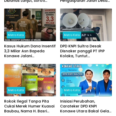
Dibahas Lanjut, Soroti
Pengaspalan Jalan Desa
Transparansi Anggaran
Wowasolo
hingga Ketahanan Pangan
Metro Kota
Metro Kota
Kasus Hukum Dana Insentif
DPD KNPI Sultra Desak
3,3 Miliar Asn Bapeda
Disnaker panggil PT IPIP
Konawe Jalani
Kolaka, Tuntut
pemeriksaan Di Kajaksan,
Transparansi Data Pekerja
Lokal/Data perkeja luar
daerah dan Jaminan
Keselamatan Kerja
Metro Kota
Metro Kota
Rokok Ilegal Tanpa Pita
Inisiasi Perubahan,
Cukai Merek Humer Kuasai
Carateker DPD KNPI
Baubau, Nama H. Basri
Konawe Utara Bakal Gelar