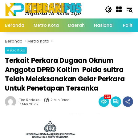
Langsung
ke
konten
Beranda
Metro Kota
Daerah
Nasional
Politik
Beranda
Metro Kota
Metro Kota
Terkait Perkara Dugaan Oknum
Anggota DPRD Koltim Polda sultra
Telah Melaksanakan Gelar Perkara
Untuk Penetapan Tersanka
252
Tim Redaksi
2 Min Baca
7 Mei 2025