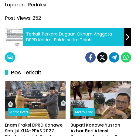
Laporan : Redaksi
Post Views:
252
Terkait Perkara Dugaan Oknum Anggota
DPRD Koltim Polda sultra Telah
Melaksanakan Gelar Perkara Untuk
Penetapan Tersanka
Pos Terkait
Metro Kota
Metro Kota
Enam Fraksi DPRD Konawe
Bupati Konawe Yusran
Setujui KUA-PPAS 2027
Akbar Beri Atensi