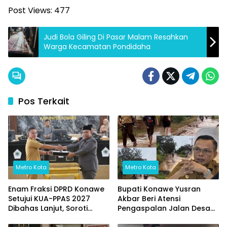
Post Views:
477
Judi Bola Giling Di Pasar Malam Resahkan
Warga Kecamatan Pondidaha
Pos Terkait
Metro Kota
Metro Kota
Enam Fraksi DPRD Konawe
Bupati Konawe Yusran
Setujui KUA-PPAS 2027
Akbar Beri Atensi
Dibahas Lanjut, Soroti
Pengaspalan Jalan Desa
Transparansi Anggaran
Wowasolo