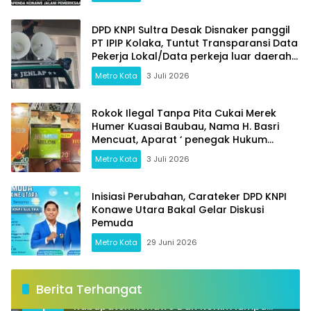
DPD KNPI Sultra Desak Disnaker panggil
PT IPIP Kolaka, Tuntut Transparansi Data
Pekerja Lokal/Data perkeja luar daerah
dan Jaminan Keselamatan Kerja
Metro Kota
3 Juli 2026
Rokok Ilegal Tanpa Pita Cukai Merek
Humer Kuasai Baubau, Nama H. Basri
Mencuat, Aparat ‘ penegak Hukum
Bertidak Tegas
Metro Kota
3 Juli 2026
Inisiasi Perubahan, Carateker DPD KNPI
Konawe Utara Bakal Gelar Diskusi
Pemuda
Metro Kota
29 Juni 2026
Berita Terhangat
Jembatan Penghubung antara Dua
1
Kabupaten Konawe Dan Koltim lumpu