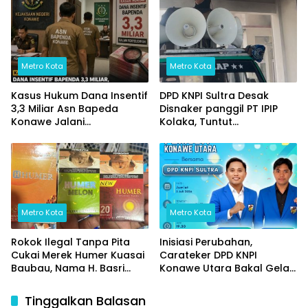
hingga Ketahanan Pangan
Metro Kota
Metro Kota
Kasus Hukum Dana Insentif
DPD KNPI Sultra Desak
3,3 Miliar Asn Bapeda
Disnaker panggil PT IPIP
Konawe Jalani
Kolaka, Tuntut
pemeriksaan Di Kajaksan,
Transparansi Data Pekerja
Lokal/Data perkeja luar
daerah dan Jaminan
Keselamatan Kerja
Metro Kota
Metro Kota
Rokok Ilegal Tanpa Pita
Inisiasi Perubahan,
Cukai Merek Humer Kuasai
Carateker DPD KNPI
Baubau, Nama H. Basri
Konawe Utara Bakal Gelar
Mencuat, Aparat ‘ penegak
Diskusi Pemuda
Hukum Bertidak Tegas
Tinggalkan Balasan