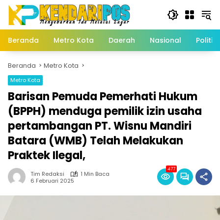
Langsung
ke
konten
Beranda
Metro Kota
Daerah
Nasional
Politik
Beranda
Metro Kota
Metro Kota
Barisan Pemuda Pemerhati Hukum
(BPPH) menduga pemilik izin usaha
pertambangan PT. Wisnu Mandiri
Batara (WMB) Telah Melakukan
Praktek Ilegal,
477
Tim Redaksi
1 Min Baca
6 Februari 2025