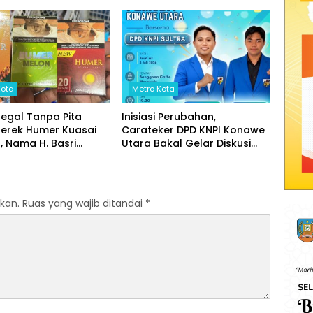
Di Kajaksan,
Kota
Metro Kota
legal Tanpa Pita
Inisiasi Perubahan,
Merek Humer Kuasai
Carateker DPD KNPI Konawe
 Nama H. Basri
Utara Bakal Gelar Diskusi
t, Aparat ‘ penegak
Pemuda
Bertidak Tegas
kan.
Ruas yang wajib ditandai
*