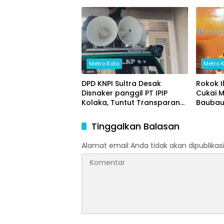
Transparansi Anggaran
hingga Ketahanan Pangan
Metro Kota
Metro 
DPD KNPI Sultra Desak
Rokok I
Disnaker panggil PT IPIP
Cukai 
Kolaka, Tuntut Transparansi
Baubau,
Data Pekerja Lokal/Data
Mencua
perkeja luar daerah dan
Hukum 
Tinggalkan Balasan
Jaminan Keselamatan Kerja
Alamat email Anda tidak akan dipublikasi