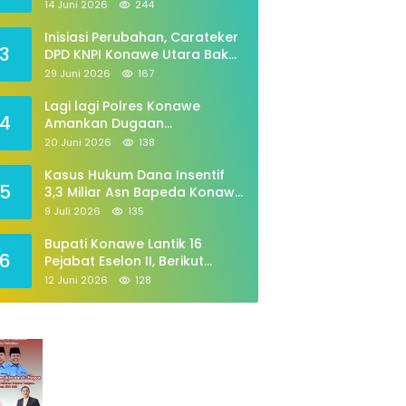
Periode 2026–2029
14 Juni 2026
244
Inisiasi Perubahan, Carateker
3
DPD KNPI Konawe Utara Bakal
Gelar Diskusi Pemuda
29 Juni 2026
167
Lagi lagi Polres Konawe
4
Amankan Dugaan
Penyalahgunaan,tabung Gas
20 Juni 2026
138
258
Kasus Hukum Dana Insentif
5
3,3 Miliar Asn Bapeda Konawe
Jalani pemeriksaan Di
9 Juli 2026
135
Kajaksan,
Bupati Konawe Lantik 16
6
Pejabat Eselon II, Berikut
Daftarnya
12 Juni 2026
128