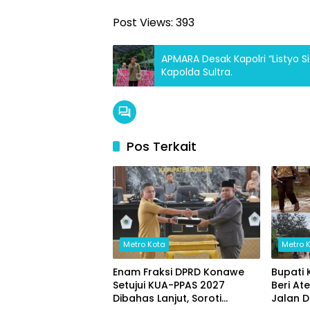
Post Views:
393
APMARA Desak Kapolri “Listyo
Kapolda Sultra.
Pos Terkait
Metro Kota
Metro 
Enam Fraksi DPRD Konawe
Bupati
Setujui KUA-PPAS 2027
Beri At
Dibahas Lanjut, Soroti
Jalan 