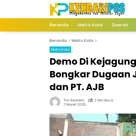
Langsung
ke
konten
Beranda
Metro Kota
Daerah
Beranda
Metro Kota
Metro Kota
Demo Di Kejagung
Bongkar Dugaan J
dan PT. AJB
Tim Redaksi
2 Min Baca
7 Maret 2025