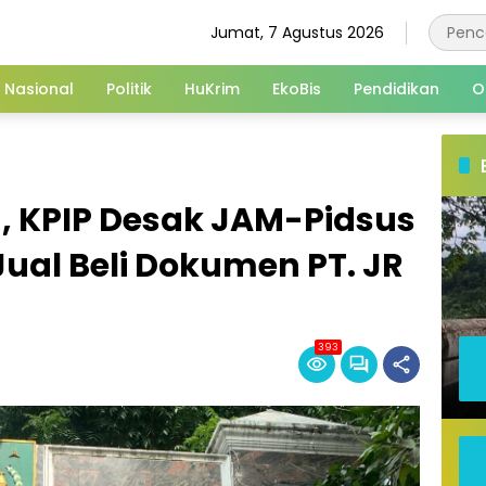
Jumat, 7 Agustus 2026
Nasional
Politik
HuKrim
EkoBis
Pendidikan
O
, KPIP Desak JAM-Pidsus
ual Beli Dokumen PT. JR
393