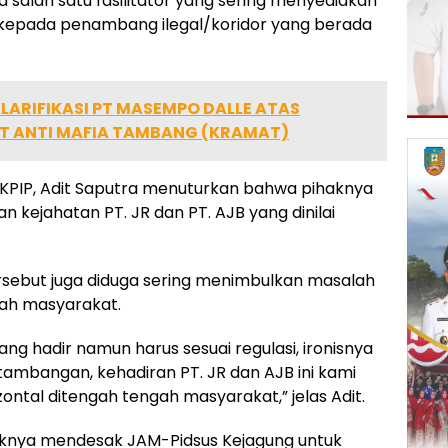
uga salah satu fasilitator yang sering menyediakan
 kepada penambang ilegal/koridor yang berada
ARIFIKASI PT MASEMPO DALLE ATAS
T ANTI MAFIA TAMBANG (KRAMAT)
 KPIP, Adit Saputra menuturkan bahwa pihaknya
 kejahatan PT. JR dan PT. AJB yang dinilai
rsebut juga diduga sering menimbulkan masalah
gah masyarakat.
yang hadir namun harus sesuai regulasi, ironisnya
tambangan, kehadiran PT. JR dan AJB ini kami
zontal ditengah tengah masyarakat,” jelas Adit.
knya mendesak JAM-Pidsus Kejagung untuk