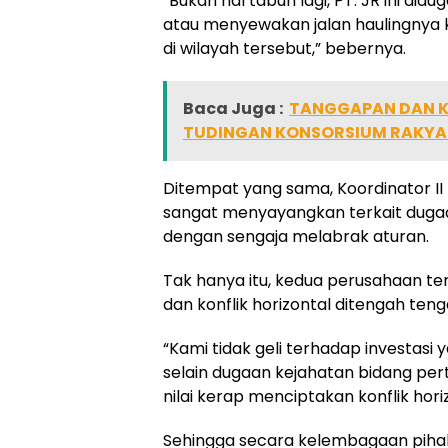
“Bukan hal tabuh lagi, PT. JR ini did
atau menyewakan jalan haulingnya
di wilayah tersebut,” bebernya.
Baca Juga :
TANGGAPAN DAN KL
TUDINGAN KONSORSIUM RAKYA
Ditempat yang sama, Koordinator II
sangat menyayangkan terkait dugaan
dengan sengaja melabrak aturan.
Tak hanya itu, kedua perusahaan te
dan konflik horizontal ditengah ten
“Kami tidak geli terhadap investasi 
selain dugaan kejahatan bidang per
nilai kerap menciptakan konflik hori
Sehingga secara kelembagaan piha