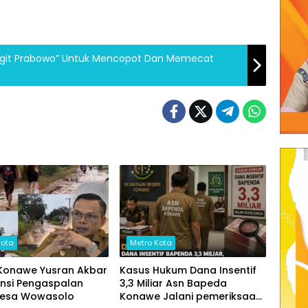
 Sigit Prabowo” Untuk Mencopot Dan Memecat
Kota
Metro Kota
 Konawe Yusran Akbar
Kasus Hukum Dana Insentif
ensi Pengaspalan
3,3 Miliar Asn Bapeda
Desa Wowasolo
Konawe Jalani pemeriksaan