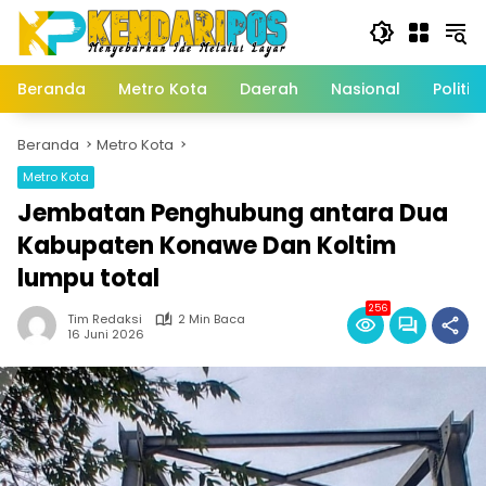
Langsung
ke
konten
Beranda
Metro Kota
Daerah
Nasional
Politik
Beranda
Metro Kota
Metro Kota
Jembatan Penghubung antara Dua
Kabupaten Konawe Dan Koltim
lumpu total
256
Tim Redaksi
2 Min Baca
16 Juni 2026