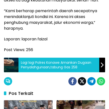
akses itu bagi kebutuhan masyarakat sehari-hari.
“Kami berharap pemerintah daerah secepatnya
menindaklanjuti kondisi ini. Karena ini akses
penghubung masyarakat, jalur ekonomi warga,”
harapnya.
Laporan: laporan faizal
Post Views:
256
Lagi lagi Polres Konawe Amankan Dugaan
Penyalahgunaan,tabung Gas 258
Pos Terkait