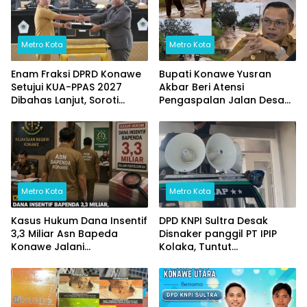
Metro Kota
Metro Kota
Enam Fraksi DPRD Konawe
Bupati Konawe Yusran
Setujui KUA-PPAS 2027
Akbar Beri Atensi
Dibahas Lanjut, Soroti
Pengaspalan Jalan Desa
Transparansi Anggaran
Wowasolo
hingga Ketahanan Pangan
Metro Kota
Metro Kota
Kasus Hukum Dana Insentif
DPD KNPI Sultra Desak
3,3 Miliar Asn Bapeda
Disnaker panggil PT IPIP
Konawe Jalani
Kolaka, Tuntut
pemeriksaan Di Kajaksan,
Transparansi Data Pekerja
Lokal/Data perkeja luar
daerah dan Jaminan
Keselamatan Kerja