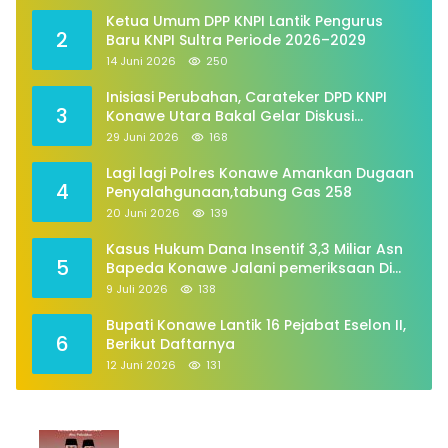
Ketua Umum DPP KNPI Lantik Pengurus
2
Baru KNPI Sultra Periode 2026–2029
14 Juni 2026
250
Inisiasi Perubahan, Carateker DPD KNPI
3
Konawe Utara Bakal Gelar Diskusi
Pemuda
29 Juni 2026
168
Lagi lagi Polres Konawe Amankan Dugaan
4
Penyalahgunaan,tabung Gas 258
20 Juni 2026
139
Kasus Hukum Dana Insentif 3,3 Miliar Asn
5
Bapeda Konawe Jalani pemeriksaan Di
Kajaksan,
9 Juli 2026
138
Bupati Konawe Lantik 16 Pejabat Eselon II,
6
Berikut Daftarnya
12 Juni 2026
131