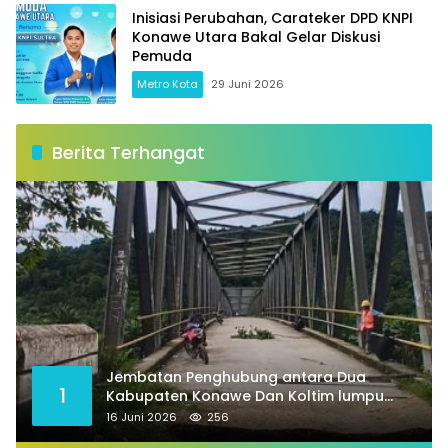
Inisiasi Perubahan, Carateker DPD KNPI
Konawe Utara Bakal Gelar Diskusi
Pemuda
Metro Kota
29 Juni 2026
Berita Terhangat
Jembatan Penghubung antara Dua
1
Kabupaten Konawe Dan Koltim lumpu
total
16 Juni 2026
256