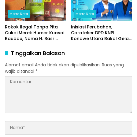
Metro Kota
Metro Kota
Rokok Ilegal Tanpa Pita
Inisiasi Perubahan,
Cukai Merek Humer Kuasai
Carateker DPD KNPI
Baubau, Nama H. Basri
Konawe Utara Bakal Gelar
Mencuat, Aparat ‘ penegak
Diskusi Pemuda
Hukum Bertidak Tegas
Tinggalkan Balasan
Alamat email Anda tidak akan dipublikasikan.
Ruas yang
wajib ditandai
*