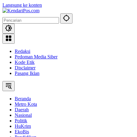
Langsung ke konten
Redaksi
Pedoman Media Siber
Kode Etik
Disclaimer
Pasang Iklan
Beranda
Metro Kota
Daerah
Nasional
Politik
HuKrim
EkoBis