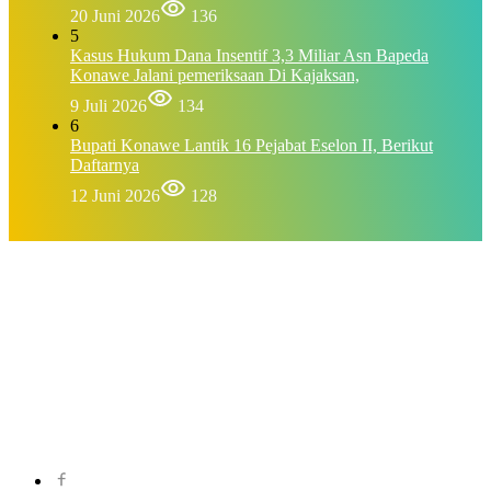
20 Juni 2026
136
5
Kasus Hukum Dana Insentif 3,3 Miliar Asn Bapeda
Konawe Jalani pemeriksaan Di Kajaksan,
9 Juli 2026
134
6
Bupati Konawe Lantik 16 Pejabat Eselon II, Berikut
Daftarnya
12 Juni 2026
128