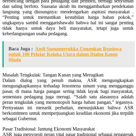
berbincang dengan para pedagang dan pembeli, berbagi senyuman
dan saling berfoto. Suasana akrab itu menggambarkan pendekatan
langsung yang diusungnya: mendengarkan aspirasi masyarakat .
“Penting untuk memastikan kestabilan harga bahan pokok,”
ungkapnya sambil menggarisbawahi bahwa hal ini sangat penting
tidak hanya untuk daya beli masyarakat, tetapi juga untuk
keberlangsungan usaha pedagang.
Baca Juga :
Andi Sumangerukka Umumkan Beasiswa
untuk 100 Pelajar Kolaka Utara dalam Dialog Kaum
Muda
Masalah Tengkulak: Tangan Kanan yang Merugikan
Dalam dialog yang penuh makna, ASR mengungkapkan
mengungkapkannya terhadap fenomena umum yang mengganggu
pasar, di mana harga pangan sering tidak layak bagi masyarakat,
sementara pedagang juga merugi. “Salah satu alasannya adalah
peran tengkulak yang memonopoli harga bahan pangan,” tegasnya.
Pernyataan ini menarik perhatian, menunjukkan bahwa ASR
berkomitmen untuk memperjuangkan keadilan ekonomi jika terpilih
sebagai Gubernur.
Pasar Tradisional: Jantung Ekonomi Masyarakat
ASR juga menyoroti peran vital pasar tradisional sebagai penggerak