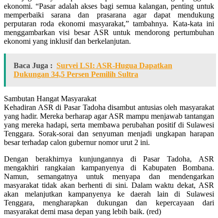
ekonomi. “Pasar adalah akses bagi semua kalangan, penting untuk
memperbaiki sarana dan prasarana agar dapat mendukung
perputaran roda ekonomi masyarakat,” tambahnya. Kata-kata ini
menggambarkan visi besar ASR untuk mendorong pertumbuhan
ekonomi yang inklusif dan berkelanjutan.
Baca Juga :
Survei LSI: ASR-Hugua Dapatkan
Dukungan 34,5 Persen Pemilih Sultra
Sambutan Hangat Masyarakat
Kehadiran ASR di Pasar Tadoha disambut antusias oleh masyarakat
yang hadir. Mereka berharap agar ASR mampu menjawab tantangan
yang mereka hadapi, serta membawa perubahan positif di Sulawesi
Tenggara. Sorak-sorai dan senyuman menjadi ungkapan harapan
besar terhadap calon gubernur nomor urut 2 ini.
Dengan berakhirnya kunjungannya di Pasar Tadoha, ASR
mengakhiri rangkaian kampanyenya di Kabupaten Bombana.
Namun, semangatnya untuk menyapa dan mendengarkan
masyarakat tidak akan berhenti di sini. Dalam waktu dekat, ASR
akan melanjutkan kampanyenya ke daerah lain di Sulawesi
Tenggara, mengharapkan dukungan dan kepercayaan dari
masyarakat demi masa depan yang lebih baik. (red)