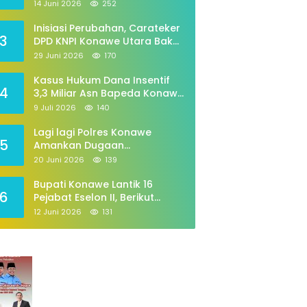
Periode 2026–2029
14 Juni 2026
252
Inisiasi Perubahan, Carateker
3
DPD KNPI Konawe Utara Bakal
Gelar Diskusi Pemuda
29 Juni 2026
170
Kasus Hukum Dana Insentif
4
3,3 Miliar Asn Bapeda Konawe
Jalani pemeriksaan Di
9 Juli 2026
140
Kajaksan,
Lagi lagi Polres Konawe
5
Amankan Dugaan
Penyalahgunaan,tabung Gas
20 Juni 2026
139
258
Bupati Konawe Lantik 16
6
Pejabat Eselon II, Berikut
Daftarnya
12 Juni 2026
131