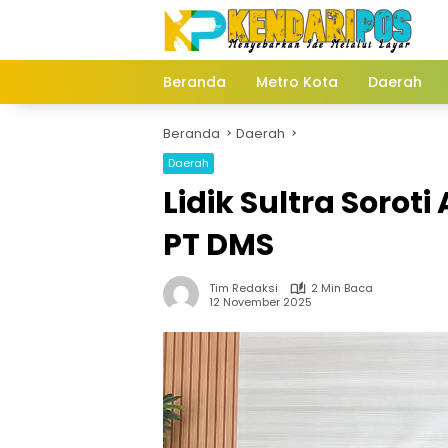
Langsung
ke
konten
Beranda
Metro Kota
Daerah
Beranda
Daerah
Daerah
Lidik Sultra Sorot
PT DMS
Tim Redaksi
2 Min Baca
12 November 2025