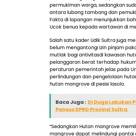
permukiman warga, sedangkan sudah 
antara lubang tambang dan pemukim
Fakta di lapangan menunjukkan bahw
Ucok benua kepada wartawan di med
Salah satu kader Lidik Sultra juga 
belum mengantongi izin pinjam paka
mutlak bagi antivitasdi kawasan huta
pelanggaran berat terhadap hukum 
peraturan pemerintah jelas pada U
perlindungan dan pengelolaan hutan
hutan mangrove di pesisi lasolo.
Baca Juga :
Di Duga Lakukan P
Pansus DPRD Provinsi Sultra
“Sedangkan Hutan mangrove memilik
mangrove dapat melindungi pantai 