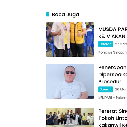
Baca Juga
MUSDA PAR
KE. V AKAN
Daerah
27 Mar
Konawe Selatan
Penetapan 
Dipersoalk
Prosedur
Daerah
26 Mar
KENDARI – Polem
Pererat Si
Tokoh Lint
Kakanwil K