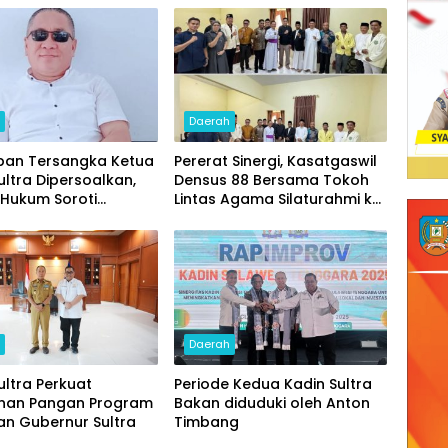
h
Daerah
pan Tersangka Ketua
Pererat Sinergi, Kasatgaswil
ultra Dipersoalkan,
Densus 88 Bersama Tokoh
i Hukum Soroti
Lintas Agama Silaturahmi ke
 Cacat Prosedur
Kediaman Kakanwil
Kemenag Sultra
h
Daerah
ultra Perkuat
Periode Kedua Kadin Sultra
nan Pangan Program
Bakan diduduki oleh Anton
an Gubernur Sultra
Timbang