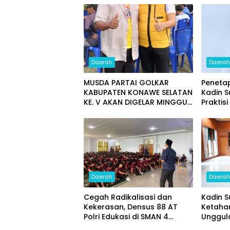
Daerah
Daera
MUSDA PARTAI GOLKAR
Peneta
KABUPATEN KONAWE SELATAN
Kadin S
KE. V AKAN DIGELAR MINGGU
Praktis
29 MARET.
Dugaan
Daerah
Daera
Cegah Radikalisasi dan
Kadin S
Kekerasan, Densus 88 AT
Ketaha
Polri Edukasi di SMAN 4
Unggul
Kendari