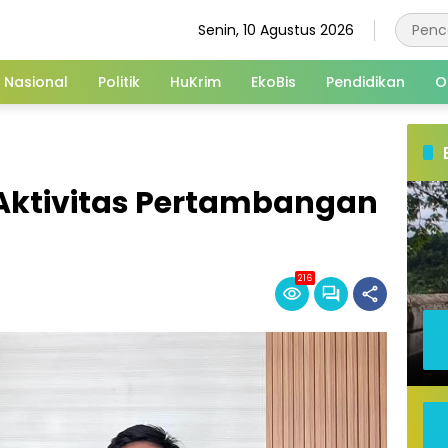
Senin, 10 Agustus 2026
Nasional
Politik
HuKrim
EkoBis
Pendidikan
O
i Aktivitas Pertambangan
216