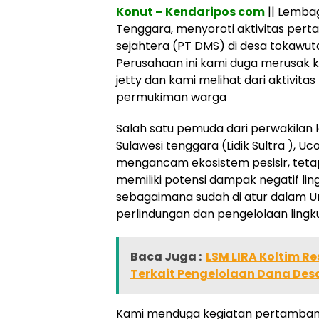
Konut – Kendaripos com
|| Lembag
Tenggara, menyoroti aktivitas pert
sejahtera (PT DMS) di desa tokawu
Perusahaan ini kami duga merusa
jetty dan kami melihat dari aktivit
permukiman warga
Salah satu pemuda dari perwakilan l
Sulawesi tenggara (Lidik Sultra ), 
mengancam ekosistem pesisir, teta
memiliki potensi dampak negatif l
sebagaimana sudah di atur dalam 
perlindungan dan pengelolaan ling
Baca Juga :
LSM LIRA Koltim Re
Terkait Pengelolaan Dana Des
Kami menduga kegiatan pertambang