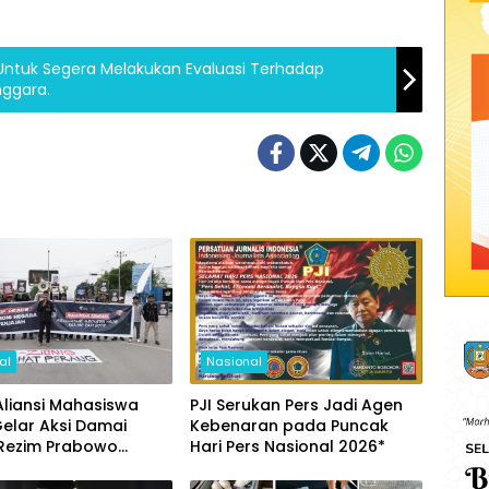
Untuk Segera Melakukan Evaluasi Terhadap
ggara.
al
Nasional
Aliansi Mahasiswa
PJI Serukan Pers Jadi Agen
Gelar Aksi Damai
Kebenaran pada Puncak
 Rezim Prabowo
Hari Pers Nasional 2026*
Dari Board Of Peace”