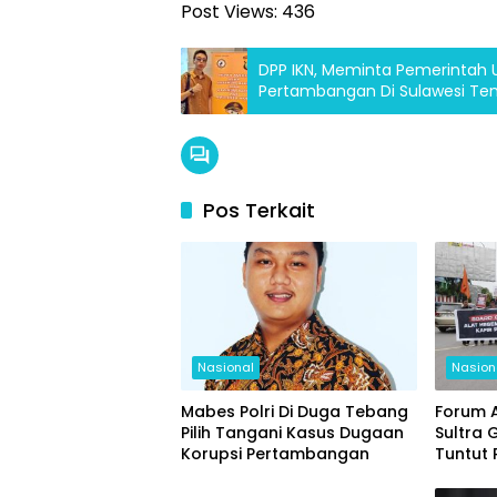
Post Views:
436
DPP IKN, Meminta Pemerintah 
Pertambangan Di Sulawesi Ten
Pos Terkait
Nasional
Nasion
Mabes Polri Di Duga Tebang
Forum 
Pilih Tangani Kasus Dugaan
Sultra 
Korupsi Pertambangan
Tuntut
Keluar 
BoP