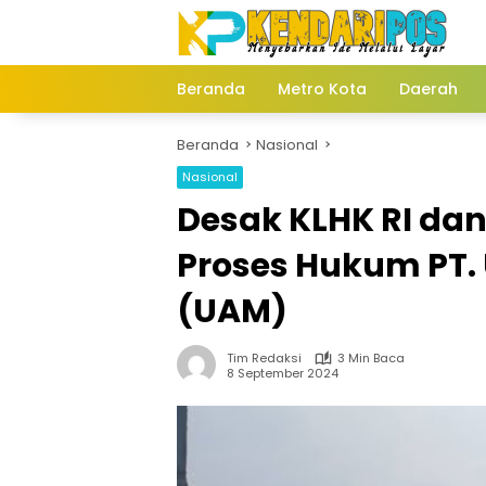
Langsung
ke
konten
Beranda
Metro Kota
Daerah
Beranda
Nasional
Nasional
Desak KLHK RI da
Proses Hukum PT.
(UAM)
Tim Redaksi
3 Min Baca
8 September 2024