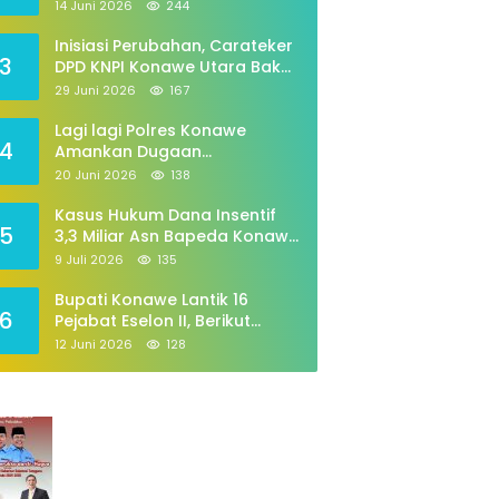
Periode 2026–2029
14 Juni 2026
244
Inisiasi Perubahan, Carateker
3
DPD KNPI Konawe Utara Bakal
Gelar Diskusi Pemuda
29 Juni 2026
167
Lagi lagi Polres Konawe
4
Amankan Dugaan
Penyalahgunaan,tabung Gas
20 Juni 2026
138
258
Kasus Hukum Dana Insentif
5
3,3 Miliar Asn Bapeda Konawe
Jalani pemeriksaan Di
9 Juli 2026
135
Kajaksan,
Bupati Konawe Lantik 16
6
Pejabat Eselon II, Berikut
Daftarnya
12 Juni 2026
128