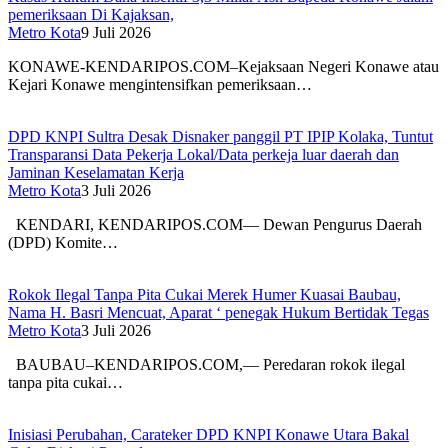
pemeriksaan Di Kajaksan,
Metro Kota
9 Juli 2026
KONAWE-KENDARIPOS.COM–Kejaksaan Negeri Konawe atau
Kejari Konawe mengintensifkan pemeriksaan…
DPD KNPI Sultra Desak Disnaker panggil PT IPIP Kolaka, Tuntut
Transparansi Data Pekerja Lokal/Data perkeja luar daerah dan
Jaminan Keselamatan Kerja
Metro Kota
3 Juli 2026
KENDARI, KENDARIPOS.COM–– Dewan Pengurus Daerah
(DPD) Komite…
Rokok Ilegal Tanpa Pita Cukai Merek Humer Kuasai Baubau,
Nama H. Basri Mencuat, Aparat ‘ penegak Hukum Bertidak Tegas
Metro Kota
3 Juli 2026
BAUBAU–KENDARIPOS.COM,— Peredaran rokok ilegal
tanpa pita cukai…
Inisiasi Perubahan, Carateker DPD KNPI Konawe Utara Bakal