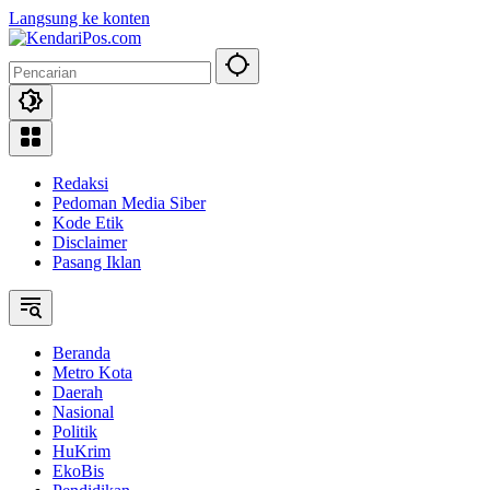
Langsung ke konten
Redaksi
Pedoman Media Siber
Kode Etik
Disclaimer
Pasang Iklan
Beranda
Metro Kota
Daerah
Nasional
Politik
HuKrim
EkoBis