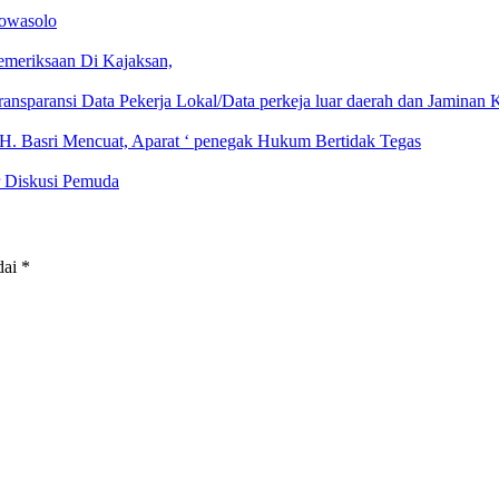
Wowasolo
emeriksaan Di Kajaksan,
nsparansi Data Pekerja Lokal/Data perkeja luar daerah dan Jaminan 
H. Basri Mencuat, Aparat ‘ penegak Hukum Bertidak Tegas
r Diskusi Pemuda
dai
*