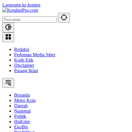
Langsung ke konten
Redaksi
Pedoman Media Siber
Kode Etik
Disclaimer
Pasang Iklan
Beranda
Metro Kota
Daerah
Nasional
Politik
HuKrim
EkoBis