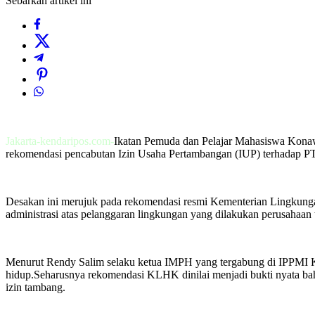
Sebarkan artikel ini
Jakarta-kendaripos.com-
Ikatan Pemuda dan Pelajar Mahasiswa Konaw
rekomendasi pencabutan Izin Usaha Pertambangan (IUP) terhadap PT
Desakan ini merujuk pada rekomendasi resmi Kementerian Lingk
administrasi atas pelanggaran lingkungan yang dilakukan perusahaan 
Menurut Rendy Salim selaku ketua IMPH yang tergabung di IPPMI K
hidup.Seharusnya rekomendasi KLHK dinilai menjadi bukti nyata bah
izin tambang.