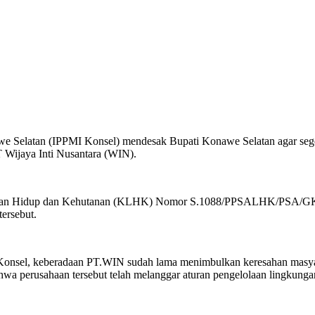
e Selatan (IPPMI Konsel) mendesak Bupati Konawe Selatan agar seger
 Wijaya Inti Nusantara (WIN).
ungan Hidup dan Kehutanan (KLHK) Nomor S.1088/PPSALHK/PSA/GKM.
tersebut.
onsel, keberadaan PT.WIN sudah lama menimbulkan keresahan masyar
wa perusahaan tersebut telah melanggar aturan pengelolaan lingkung