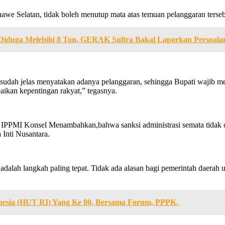
e Selatan, tidak boleh menutup mata atas temuan pelanggaran terseb
Diduga Melebihi 8 Ton, GERAK Sultra Bakal Laporkan Persoalan
ah jelas menyatakan adanya pelanggaran, sehingga Bupati wajib menjat
ikan kepentingan rakyat,” tegasnya.
PPMI Konsel Menambahkan,bahwa sanksi administrasi semata tidak c
Inti Nusantara.
n adalah langkah paling tepat. Tidak ada alasan bagi pemerintah daera
nesia (HUT RI) Yang Ke 80, Bersama Forum, PPPK,