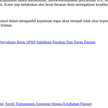
njatuhkan sanksi administrasi, merekomendasikan pencabutan IUP, s
n. Kami siap melakukan aksi besar-besaran demi menegakkan keadila
el dalam mengambil keputusan tegas akan menjadi tolak ukur kepemi
Selatan.
enyaluran Beras SPHP Stabilisasi Pasokan Dan Harga Pangan
 Soroti Transparansi Anggaran hingga Ketahanan Pangan