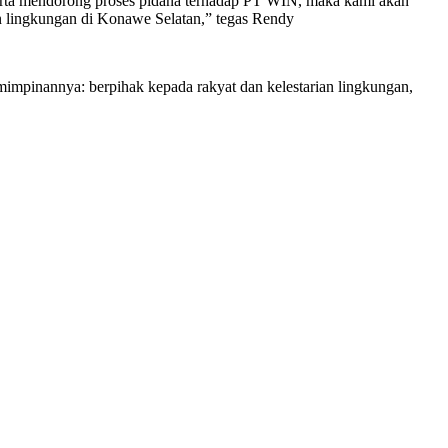
erta mendorong proses pidana terhadap PT WIN, maka kami akan
n lingkungan di Konawe Selatan,” tegas Rendy
mpinannya: berpihak kepada rakyat dan kelestarian lingkungan,