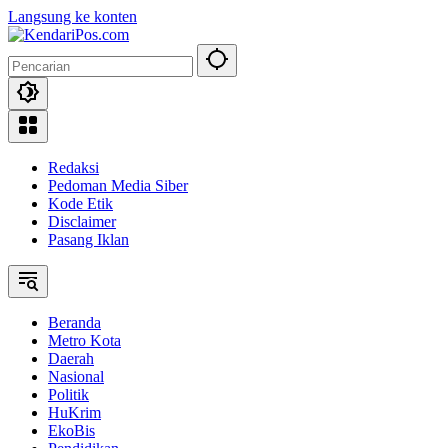
Langsung ke konten
Redaksi
Pedoman Media Siber
Kode Etik
Disclaimer
Pasang Iklan
Beranda
Metro Kota
Daerah
Nasional
Politik
HuKrim
EkoBis