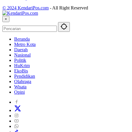
© 2024 KendariPos.com
-
All Right Reserved
×
Beranda
Metro Kota
Daerah
Nasional
Politik
HuKrim
EkoBis
Pendidikan
Olahraga
Wisata
Opini