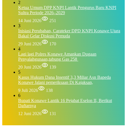
2
Ketua Umum DPP KNPI Lantik Pengurus Baru KNPI
Sultra Periode 2026–2029
14 Juni 2026
251
3
Inisiasi Perubahan, Carateker DPD KNPI Konawe Utara
Bakal Gelar Diskusi Pemuda
29 Juni 2026
170
4
Lagi lagi Polres Konawe Amankan Dugaan
Penyalahgunaan,tabung Gas 258
20 Juni 2026
139
5
Kasus Hukum Dana Insentif 3,3 Miliar Asn Bapeda
Konawe Jalani pemeriksaan Di Kajaksan,
9 Juli 2026
138
6
Bupati Konawe Lantik 16 Pejabat Eselon II, Berikut
Daftarnya
12 Juni 2026
131