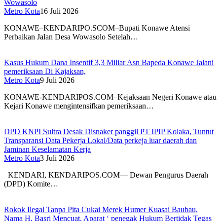
Wowasolo
Metro Kota
16 Juli 2026
KONAWE–KENDARIPO.SCOM–Bupati Konawe Atensi
Perbaikan Jalan Desa Wowasolo Setelah…
Kasus Hukum Dana Insentif 3,3 Miliar Asn Bapeda Konawe Jalani
pemeriksaan Di Kajaksan,
Metro Kota
9 Juli 2026
KONAWE-KENDARIPOS.COM–Kejaksaan Negeri Konawe atau
Kejari Konawe mengintensifkan pemeriksaan…
DPD KNPI Sultra Desak Disnaker panggil PT IPIP Kolaka, Tuntut
Transparansi Data Pekerja Lokal/Data perkeja luar daerah dan
Jaminan Keselamatan Kerja
Metro Kota
3 Juli 2026
KENDARI, KENDARIPOS.COM–– Dewan Pengurus Daerah
(DPD) Komite…
Rokok Ilegal Tanpa Pita Cukai Merek Humer Kuasai Baubau,
Nama H. Basri Mencuat, Aparat ‘ penegak Hukum Bertidak Tegas