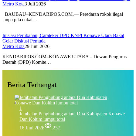
Metro Kota
3 Juli 2026
BAUBAU–KENDARIPOS.COM,— Peredaran rokok ilegal
tanpa pita cukai…
Inisiasi Perubahan, Carateker DPD KNPI Konawe Utara Bakal
Gelar Diskusi Pemuda
Metro Kota
29 Juni 2026
KENDARIPOS.COM–KONAWE UTARA – Dewan Pengurus
Daerah (DPD) Komite…
Berita Terhangat
1
Jembatan Penghubung antara Dua Kabupaten Konawe
Dan Koltim lumpu total
16 Juni 2026
257