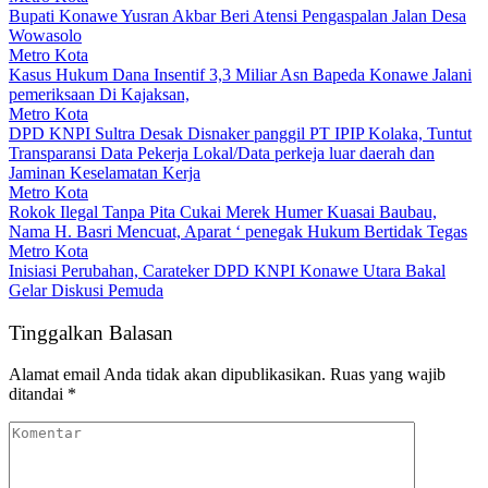
Bupati Konawe Yusran Akbar Beri Atensi Pengaspalan Jalan Desa
Wowasolo
Metro Kota
Kasus Hukum Dana Insentif 3,3 Miliar Asn Bapeda Konawe Jalani
pemeriksaan Di Kajaksan,
Metro Kota
DPD KNPI Sultra Desak Disnaker panggil PT IPIP Kolaka, Tuntut
Transparansi Data Pekerja Lokal/Data perkeja luar daerah dan
Jaminan Keselamatan Kerja
Metro Kota
Rokok Ilegal Tanpa Pita Cukai Merek Humer Kuasai Baubau,
Nama H. Basri Mencuat, Aparat ‘ penegak Hukum Bertidak Tegas
Metro Kota
Inisiasi Perubahan, Carateker DPD KNPI Konawe Utara Bakal
Gelar Diskusi Pemuda
Tinggalkan Balasan
Alamat email Anda tidak akan dipublikasikan.
Ruas yang wajib
ditandai
*