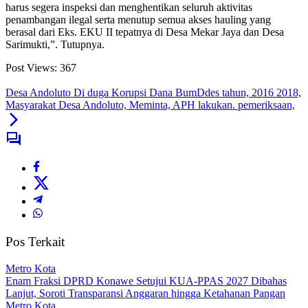
harus segera inspeksi dan menghentikan seluruh aktivitas
penambangan ilegal serta menutup semua akses hauling yang
berasal dari Eks. EKU II tepatnya di Desa Mekar Jaya dan Desa
Sarimukti,”. Tutupnya.
Post Views:
367
Desa Andoluto Di duga Korupsi Dana BumDdes tahun, 2016 2018,
Masyarakat Desa Andoluto, Meminta, APH lakukan. pemeriksaan,
Pos Terkait
Metro Kota
Enam Fraksi DPRD Konawe Setujui KUA-PPAS 2027 Dibahas
Lanjut, Soroti Transparansi Anggaran hingga Ketahanan Pangan
Metro Kota