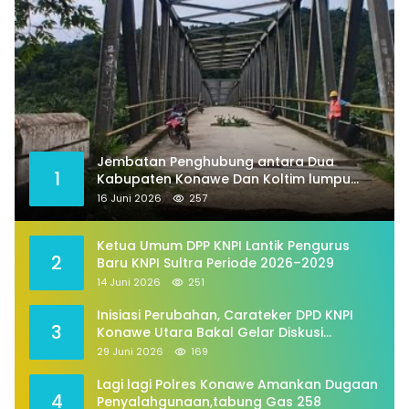
Jembatan Penghubung antara Dua
1
Kabupaten Konawe Dan Koltim lumpu
total
16 Juni 2026
257
Ketua Umum DPP KNPI Lantik Pengurus
2
Baru KNPI Sultra Periode 2026–2029
14 Juni 2026
251
Inisiasi Perubahan, Carateker DPD KNPI
3
Konawe Utara Bakal Gelar Diskusi
Pemuda
29 Juni 2026
169
Lagi lagi Polres Konawe Amankan Dugaan
4
Penyalahgunaan,tabung Gas 258