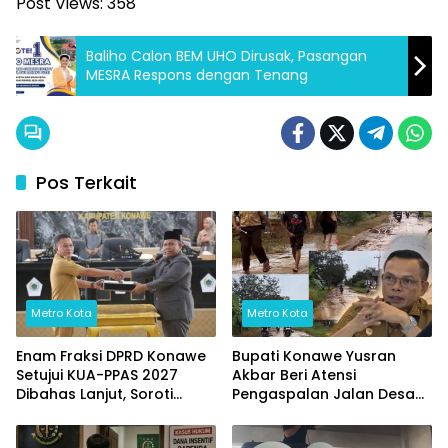
Post Views:
358
Baliho Calon BEM UHO Dirusak, Pasangan
MESRA Respons dengan Tenang
Pos Terkait
Metro Kota
Metro Kota
Enam Fraksi DPRD Konawe
Bupati Konawe Yusran
Setujui KUA-PPAS 2027
Akbar Beri Atensi
Dibahas Lanjut, Soroti
Pengaspalan Jalan Desa
Transparansi Anggaran
Wowasolo
hingga Ketahanan Pangan