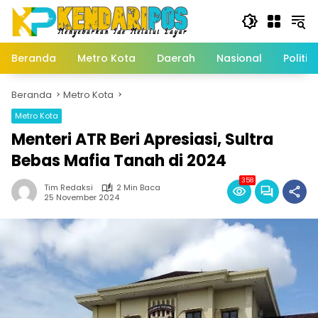
Langsung
ke
konten
Beranda
Metro Kota
Daerah
Nasional
Politik
Beranda
Metro Kota
Metro Kota
Menteri ATR Beri Apresiasi, Sultra
Bebas Mafia Tanah di 2024
358
Tim Redaksi
2 Min Baca
25 November 2024