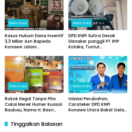
Metro Kota
Metro Kota
Kasus Hukum Dana Insentif
DPD KNPI Sultra Desak
3,3 Miliar Asn Bapeda
Disnaker panggil PT IPIP
Konawe Jalani
Kolaka, Tuntut
pemeriksaan Di Kajaksan,
Transparansi Data Pekerja
Lokal/Data perkeja luar
daerah dan Jaminan
Keselamatan Kerja
Metro Kota
Metro Kota
Rokok Ilegal Tanpa Pita
Inisiasi Perubahan,
Cukai Merek Humer Kuasai
Carateker DPD KNPI
Baubau, Nama H. Basri
Konawe Utara Bakal Gelar
Mencuat, Aparat ‘ penegak
Diskusi Pemuda
Hukum Bertidak Tegas
Tinggalkan Balasan