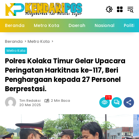
Langsung
ke
konten
Beranda
Metro Kota
Daerah
Nasional
Politik
Beranda
Metro Kota
Metro Kota
Polres Kolaka Timur Gelar Upacara
Peringatan Harkitnas ke-117, Beri
Penghargaan kepada 27 Personel
Berprestasi.
272
Tim Redaksi
2 Min Baca
20 Mei 2025