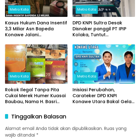
Metro Kota
Metro Kota
Kasus Hukum Dana Insentif
DPD KNPI Sultra Desak
3,3 Miliar Asn Bapeda
Disnaker panggil PT IPIP
Konawe Jalani
Kolaka, Tuntut
pemeriksaan Di Kajaksan,
Transparansi Data Pekerja
Lokal/Data perkeja luar
daerah dan Jaminan
Keselamatan Kerja
Metro Kota
Metro Kota
Rokok Ilegal Tanpa Pita
Inisiasi Perubahan,
Cukai Merek Humer Kuasai
Carateker DPD KNPI
Baubau, Nama H. Basri
Konawe Utara Bakal Gelar
Mencuat, Aparat ‘ penegak
Diskusi Pemuda
Hukum Bertidak Tegas
Tinggalkan Balasan
Alamat email Anda tidak akan dipublikasikan.
Ruas yang
wajib ditandai
*