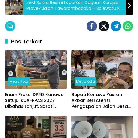
JAM Sultra Resmi Laporkan Dugaan Korupsi
Proyek Jalan Tawarombadaka – Solewatu Ke
Kejati Sultra !!
Pos Terkait
Metro Kota
Metro Kota
Enam Fraksi DPRD Konawe
Bupati Konawe Yusran
Setujui KUA-PPAS 2027
Akbar Beri Atensi
Dibahas Lanjut, Soroti
Pengaspalan Jalan Desa
Transparansi Anggaran
Wowasolo
hingga Ketahanan Pangan