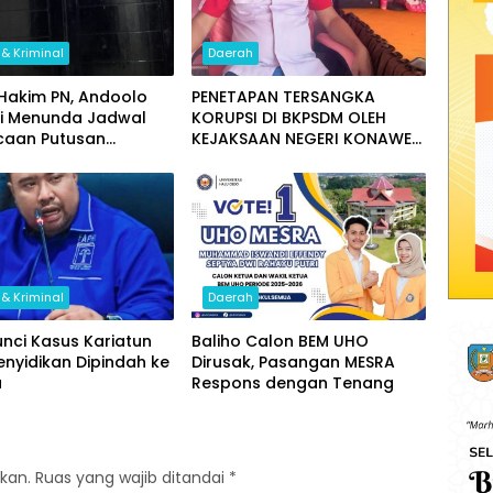
& Kriminal
Daerah
 Hakim PN, Andoolo
PENETAPAN TERSANGKA
li Menunda Jadwal
KORUPSI DI BKPSDM OLEH
aan Putusan
KEJAKSAAN NEGERI KONAWE
 Kedua Terdakwa,
SELATAN DINILAI TIDAK
I Sultra, AP,
MENYENTUH AKTOR UTAMA
an Demi Kepastian
ajelis Segera
akan Vonis
& Kriminal
Daerah
unci Kasus Kariatun
Baliho Calon BEM UHO
enyidikan Dipindah ke
Dirusak, Pasangan MESRA
a
Respons dengan Tenang
kan.
Ruas yang wajib ditandai
*