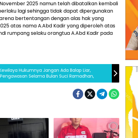
11 November 2025 namun telah dibatalkan kembali
berlaku lagi sehingga tidak dapat dipergunakan
 karena bertentangan dengan alas hak yang
W/2025 atas nama A.Abd Kadir yang diperoleh atas
h Andi rumpang selaku orangtua A.Abd Kadir pada
Kewilaya Hukumnya Jangan Ada Balap Liar,
et Pengawasan Selama Bulan Suci Ramadhan,