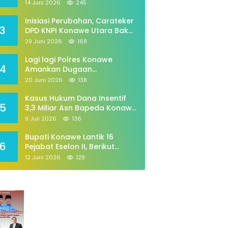
Periode 2026–2029
14 Juni 2026
245
Inisiasi Perubahan, Carateker
3
DPD KNPI Konawe Utara Bakal
Gelar Diskusi Pemuda
29 Juni 2026
168
Lagi lagi Polres Konawe
4
Amankan Dugaan
Penyalahgunaan,tabung Gas
20 Juni 2026
138
258
Kasus Hukum Dana Insentif
5
3,3 Miliar Asn Bapeda Konawe
Jalani pemeriksaan Di
9 Juli 2026
136
Kajaksan,
Bupati Konawe Lantik 16
6
Pejabat Eselon II, Berikut
Daftarnya
12 Juni 2026
129