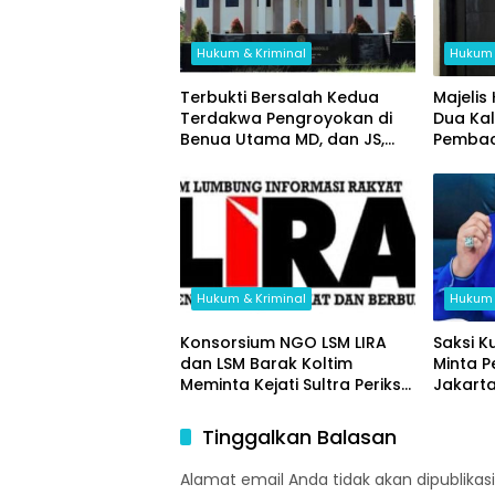
Hukum & Kriminal
Hukum 
Terbukti Bersalah Kedua
Majelis
Terdakwa Pengroyokan di
Dua Ka
Benua Utama MD, dan JS,
Pembac
Dijatuhi Hukuman Pidana
Kepada
Oleh Majelis Hakim PN
Ketua PJ
Andoolo
Tegask
Hukum M
Membac
Hukum & Kriminal
Hukum 
Konsorsium NGO LSM LIRA
Saksi K
dan LSM Barak Koltim
Minta P
Meminta Kejati Sultra Periksa
Jakart
Kegiatan P3-TGA se- Koltim
Tahun 2025
Tinggalkan Balasan
Alamat email Anda tidak akan dipublikasi