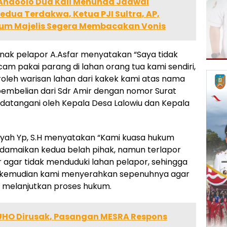
 Andoolo Dua Kali Menunda Jadwal
ua Terdakwa, Ketua PJI Sultra, AP,
um Majelis Segera Membacakan Vonis
ak pelapor A.Asfar menyatakan “Saya tidak
cam pakai parang di lahan orang tua kami sendiri,
oleh warisan lahan dari kakek kami atas nama
pembelian dari Sdr Amir dengan nomor Surat
andatangani oleh Kepala Desa Lalowiu dan Kepala
nsyah Yp, S.H menyatakan “Kami kuasa hukum
amaikan kedua belah pihak, namun terlapor
agar tidak menduduki lahan pelapor, sehingga
 kemudian kami menyerahkan sepenuhnya agar
al melanjutkan proses hukum.
 UHO Dirusak, Pasangan MESRA Respons