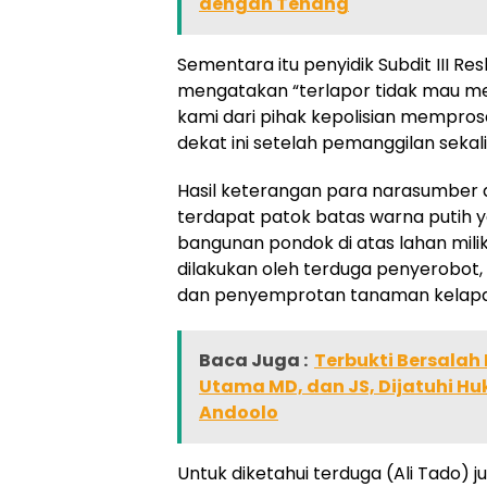
dengan Tenang
Sementara itu penyidik Subdit III Re
mengatakan “terlapor tidak mau men
kami dari pihak kepolisian memprose
dekat ini setelah pemanggilan seka
Hasil keterangan para narasumber dan
terdapat patok batas warna putih y
bangunan pondok di atas lahan mili
dilakukan oleh terduga penyerobot
dan penyemprotan tanaman kelapa
Baca Juga :
Terbukti Bersala
Utama MD, dan JS, Dijatuhi H
Andoolo
Untuk diketahui terduga (Ali Tado) 