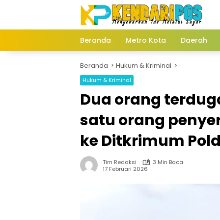
Langsung
ke
konten
Beranda
Metro Kota
Daerah
Beranda
Hukum & Kriminal
Hukum & Kriminal
Dua orang terdu
satu orang penye
ke Ditkrimum Pold
Tim Redaksi
3 Min Baca
17 Februari 2026