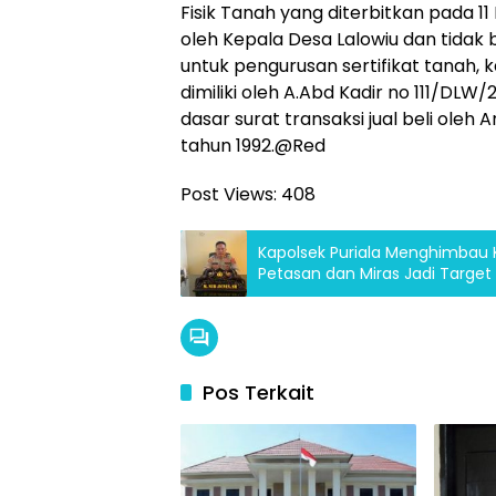
Fisik Tanah yang diterbitkan pada 
oleh Kepala Desa Lalowiu dan tidak 
untuk pengurusan sertifikat tanah,
dimiliki oleh A.Abd Kadir no 111/DL
dasar surat transaksi jual beli ole
tahun 1992.@Red
Post Views:
408
Kapolsek Puriala Menghimbau 
Petasan dan Miras Jadi Targ
Pos Terkait