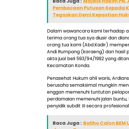
Baca Juga :
Majelis Hakim PN,
Pembacaan Putusan Kepada Ked
Tegaskan Demi Kepastian Huk
Dalam wawancara kami terhadap an
terima orang tua sya diusir dan dian
orang tua kami (Abd.Kadir) memper
Andi Rumpang (karaeng) dari hasil 
akta jual beli 593/94/1992 yang dit
Kecamatan Konda.
Penasehat Hukum ahli waris, Ardia
berusaha semaksimal mungkin mend
enggan memenuhi tuntutan pelapor 
perdamaian memenuhi jalan buntu,
penyidik subdit III secara profesion
Baca Juga :
Baliho Calon BEM